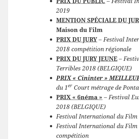
PRIX DU PUBLIC
–
Festival I
2019
MENTION SPÉCIALE DU JU
Maison du Film
PRIX DU JURY
–
Festival Inte
2018 compétition régionale
PRIX DU JURY JEUNE
– Festi
Terribles 2018 (BELGIQUE)
PRIX « Cininter » MEILL
er
du 1
Court métrage de Ponta
PRIX « 6néma »
– Festival E
2018 (BELGIQUE)
Festival International du Fil
Festival International du Film
compétition