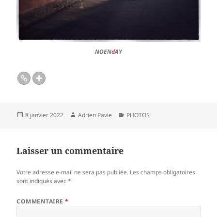
NOEN
d
AY
Publié
Auteur
Catégories
8 janvier 2022
Adrien Pavie
PHOTOS
le
Laisser un commentaire
Votre adresse e-mail ne sera pas publiée.
Les champs obligatoires
sont indiqués avec
*
COMMENTAIRE
*