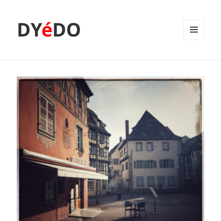
DY
é
DO
MENU
ET
WIDGETS