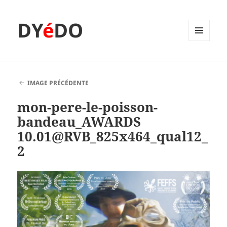
DY
é
DO
MENU
ET
WIDGETS
IMAGE PRÉCÉDENTE
mon-pere-le-poisson-
bandeau_AWARDS
10.01@RVB_825x464_qual12_
2