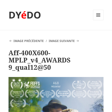
DY
é
DO
MENU
ET
WIDGETS
IMAGE PRÉCÉDENTE
IMAGE SUIVANTE
Aff-400X600-
MPLP_v4_AWARDS
9_qual12@50