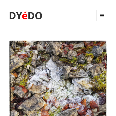
DY
é
DO
MENU
ET
WIDGETS