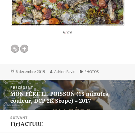
G
i
vre
Publié
Auteur
Catégories
6 décembre 2019
Adrien Pavie
PHOTOS
le
Navigation
PRÉCÉDENT
de
MON PÈRE LE POISSON (15 minutes,
Article
l’article
couleur, DCP 2K Scope) – 2017
précédent :
SUIVANT
F(r)ACTURE
Article
suivant :