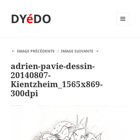
DY
é
DO
MENU
ET
WIDGETS
IMAGE PRÉCÉDENTE
IMAGE SUIVANTE
adrien-pavie-dessin-
20140807-
Kientzheim_1565x869-
300dpi